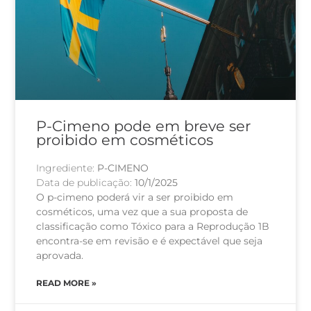
P-Cimeno pode em breve ser
proibido em cosméticos
Ingrediente:
P-CIMENO
Data de publicação:
10/1/2025
O p-cimeno poderá vir a ser proibido em
cosméticos, uma vez que a sua proposta de
classificação como Tóxico para a Reprodução 1B
encontra-se em revisão e é expectável que seja
aprovada.
READ MORE »