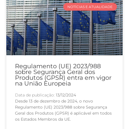
NOTÍCIAS E ATUALIDADE
Regulamento (UE) 2023/988
sobre Segurança Geral dos
Produtos (GPSR) entra em vigor
na União Europeia
Data de publicação:
13/12/2024
Desde 13 de dezembro de 2024, o novo
Regulamento (UE) 2023/988 sobre Segurança
Geral dos Produtos (GPSR) é aplicável em todos
os Estados Membros da UE.