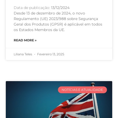
Data de publicação:
13/12/2024
Desde 13 de dezembro de 2024, o novo
Regulamento (UE) 2023/988 sobre Segurança
Geral dos Produtos (GPSR) é aplicável em todos
os Estados Membros da UE.
READ MORE »
Liliana Teles
Fevereiro 13, 2025
NOTÍCIAS E ATUALIDADE