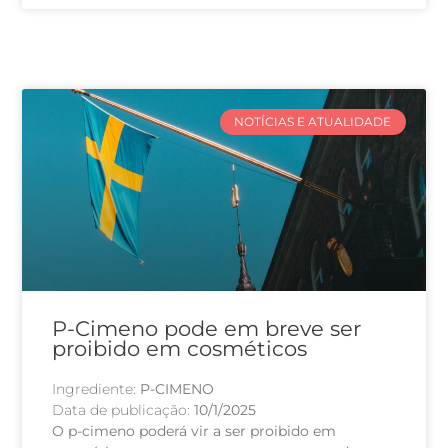
NOTÍCIAS E ATUALIDADE
P-Cimeno pode em breve ser
proibido em cosméticos
Ingrediente:
P-CIMENO
Data de publicação:
10/1/2025
O p-cimeno poderá vir a ser proibido em