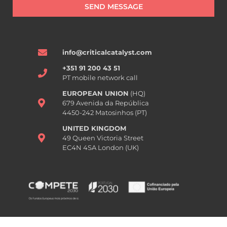
SEND MESSAGE
info@criticalcatalyst.com
+351 91 200 43 51
PT mobile network call
EUROPEAN UNION
(HQ)
679 Avenida da República
4450-242 Matosinhos (PT)
UNITED KINGDOM
49 Queen Victoria Street
EC4N 4SA London (UK)
CRITICAL CATALYST - Health Consulting Lda. - 2024 © All rights
reserved