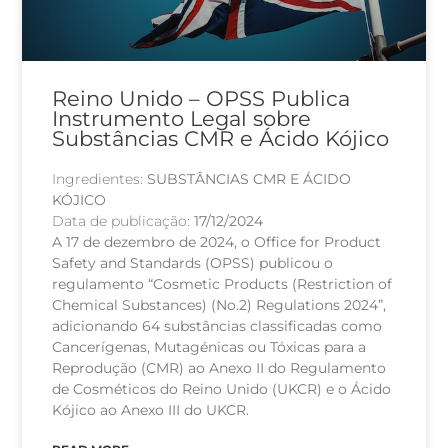
Reino Unido – OPSS Publica
Instrumento Legal sobre
Substâncias CMR e Ácido Kójico
Ingredientes:
SUBSTÂNCIAS CMR E ÁCIDO
KÓJICO
Data de publicação:
17/12/2024
A 17 de dezembro de 2024, o Office for Product
Safety and Standards (OPSS) publicou o
regulamento “Cosmetic Products (Restriction of
Chemical Substances) (No.2) Regulations 2024”,
adicionando 64 substâncias classificadas como
Cancerígenas, Mutagénicas ou Tóxicas para a
Reprodução (CMR) ao Anexo II do Regulamento
de Cosméticos do Reino Unido (UKCR) e o Ácido
Kójico ao Anexo III do UKCR.