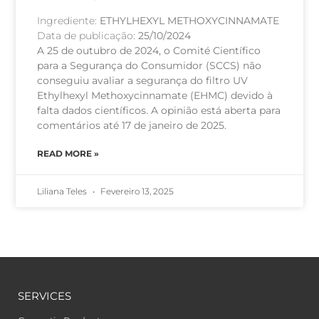
Ingrediente:
ETHYLHEXYL METHOXYCINNAMATE
Data de publicação:
25/10/2024
A 25 de outubro de 2024, o Comité Científico
para a Segurança do Consumidor (SCCS) não
conseguiu avaliar a segurança do filtro UV
Ethylhexyl Methoxycinnamate (EHMC) devido à
falta dados científicos. A opinião está aberta para
comentários até 17 de janeiro de 2025.
READ MORE »
Liliana Teles
Fevereiro 13, 2025
SERVICES