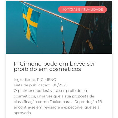
NOTÍCIAS E ATUALIDADE
P-Cimeno pode em breve ser
proibido em cosméticos
Ingrediente:
P-CIMENO
Data de publicação:
10/1/2025
O p-cimeno poderá vir a ser proibido em
cosméticos, uma vez que a sua proposta de
classificação como Tóxico para a Reprodução 1B
encontra-se em revisão e é expectável que seja
aprovada.