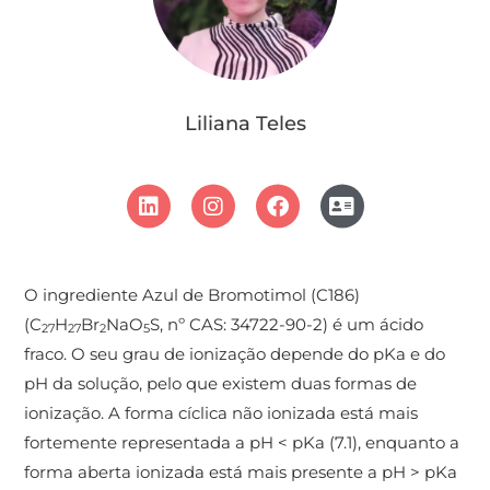
Liliana Teles
O ingrediente Azul de Bromotimol (C186)
(C
H
Br
NaO
S, nº CAS: 34722-90-2) é um ácido
27
27
2
5
fraco. O seu grau de ionização depende do pKa e do
pH da solução, pelo que existem duas formas de
ionização. A forma cíclica não ionizada está mais
fortemente representada a pH < pKa (7.1), enquanto a
forma aberta ionizada está mais presente a pH > pKa