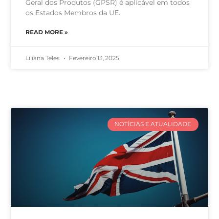
Geral dos Produtos (GPSR) é aplicável em todos
os Estados Membros da UE.
READ MORE »
Liliana Teles
Fevereiro 13, 2025
NOTÍCIAS E ATUALIDADE