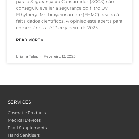
para a Segurança do Consumidor (SCCS) não
conseguiu avaliar a segurança do filtro UV
Ethylhexyl Methoxycinnamate (EHMC) devido à
falta dados científicos. A opinião está aberta para
comentários até 17 de janeiro de 2025.
READ MORE »
Liliana Teles
Fevereiro 13, 2025
SERVICES
Cosmetic Products
Medical Devices
Food Supplements
Hand Sanitisers