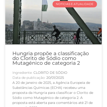
NOTÍCIAS E ATUALIDADE
Hungria propõe a classificação
do Clorito de Sódio como
Mutagénico de categoria 2
Ingrediente:
CLORITO DE SÓDIO
Data de publicação:
20/01/2025
A 20 de janeiro de 2025, a Agência Europeia de
Substâncias Químicas (ECHA) recebeu uma
proposta da Hungria para classificar o Clorito de
Sódio como Mutagénico de categoria 2. A
proposta está aberta para comentários até 21 de