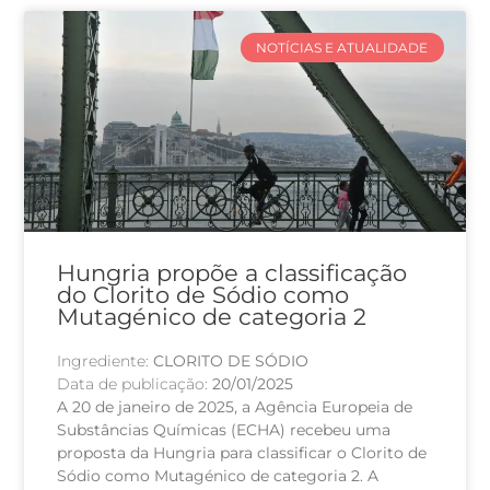
NOTÍCIAS E ATUALIDADE
Hungria propõe a classificação
do Clorito de Sódio como
Mutagénico de categoria 2
Ingrediente:
CLORITO DE SÓDIO
Data de publicação:
20/01/2025
A 20 de janeiro de 2025, a Agência Europeia de
Substâncias Químicas (ECHA) recebeu uma
proposta da Hungria para classificar o Clorito de
Sódio como Mutagénico de categoria 2. A