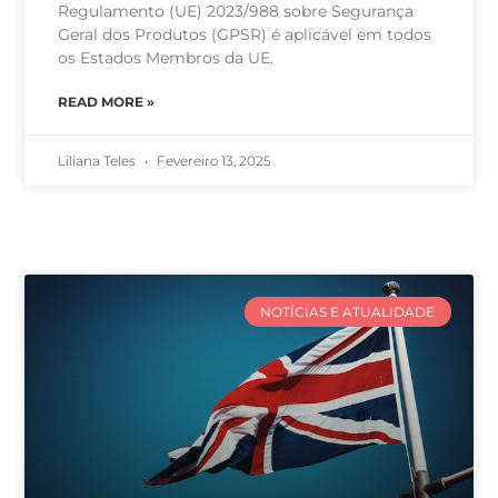
Regulamento (UE) 2023/988 sobre Segurança
Geral dos Produtos (GPSR) é aplicável em todos
os Estados Membros da UE.
READ MORE »
Liliana Teles
Fevereiro 13, 2025
NOTÍCIAS E ATUALIDADE