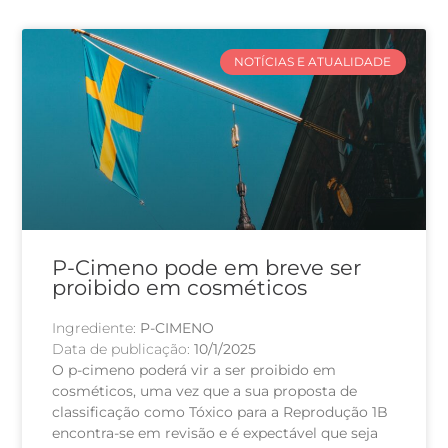
NOTÍCIAS E ATUALIDADE
P-Cimeno pode em breve ser
proibido em cosméticos
Ingrediente:
P-CIMENO
Data de publicação:
10/1/2025
O p-cimeno poderá vir a ser proibido em
cosméticos, uma vez que a sua proposta de
classificação como Tóxico para a Reprodução 1B
encontra-se em revisão e é expectável que seja