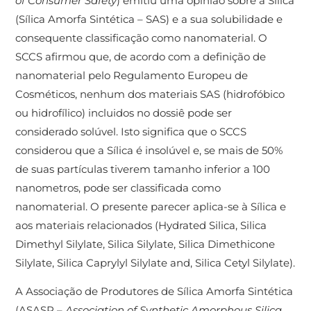
of Consumer Safety
) emitiu uma opinião sobre a Sílica
(Sílica Amorfa Sintética – SAS) e a sua solubilidade e
consequente classificação como nanomaterial. O
SCCS afirmou que, de acordo com a definição de
nanomaterial pelo Regulamento Europeu de
Cosméticos, nenhum dos materiais SAS (hidrofóbico
ou hidrofílico) incluidos no dossiê pode ser
considerado solúvel. Isto significa que o SCCS
considerou que a Sílica é insolúvel e, se mais de 50%
de suas partículas tiverem tamanho inferior a 100
nanometros, pode ser classificada como
nanomaterial. O presente parecer aplica-se à Sílica e
aos materiais relacionados (Hydrated Silica, Silica
Dimethyl Silylate, Silica Silylate, Silica Dimethicone
Silylate, Silica Caprylyl Silylate and, Silica Cetyl Silylate).
A Associação de Produtores de Sílica Amorfa Sintética
(ASASP –
Association of Synthetic Amorphous Silica