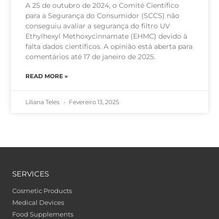
A 25 de outubro de 2024, o Comité Científico
para a Segurança do Consumidor (SCCS) não
conseguiu avaliar a segurança do filtro UV
Ethylhexyl Methoxycinnamate (EHMC) devido à
falta dados científicos. A opinião está aberta para
comentários até 17 de janeiro de 2025.
READ MORE »
Liliana Teles
Fevereiro 13, 2025
SERVICES
Cosmetic Products
Medical Devices
Food Supplements