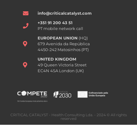
info@criticalcatalyst.com
+351 91 200 43 51
PT mobile network call
EUROPEAN UNION
(HQ)
679 Avenida da República
4450-242 Matosinhos (PT)
UNITED KINGDOM
49 Queen Victoria Street
EC4N 4SA London (UK)
CRITICAL CATALYST - Health Consulting Lda. - 2024 © All rights
reserved