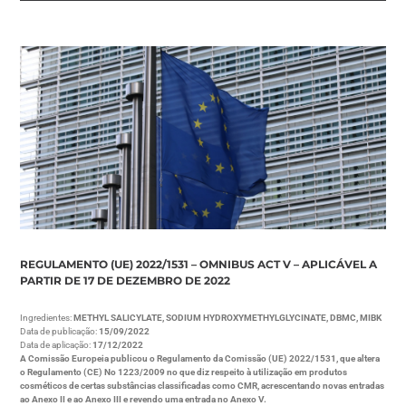
REGULAMENTO (UE) 2022/1531 – OMNIBUS ACT V – APLICÁVEL A
PARTIR DE 17 DE DEZEMBRO DE 2022
Ingredientes:
METHYL SALICYLATE, SODIUM HYDROXYMETHYLGLYCINATE, DBMC, MIBK
Data de publicação:
15/09/2022
Data de aplicação:
17/12/2022
A Comissão Europeia publicou o Regulamento da Comissão (UE) 2022/1531, que altera
o Regulamento (CE) No 1223/2009 no que diz respeito à utilização em produtos
cosméticos de certas substâncias classificadas como CMR, acrescentando novas entradas
ao Anexo II e ao Anexo III e revendo uma entrada no Anexo V.