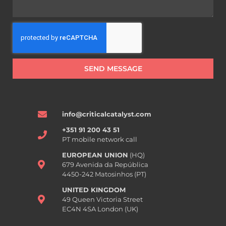
SEND MESSAGE
info@criticalcatalyst.com
+351 91 200 43 51
PT mobile network call
EUROPEAN UNION
(HQ)
679 Avenida da República
4450-242 Matosinhos (PT)
UNITED KINGDOM
49 Queen Victoria Street
EC4N 4SA London (UK)