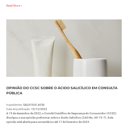
Read More »
OPINIÃO DO CCSC SOBRE O ÁCIDO SALICÍLICO EM CONSULTA
PÚBLICA
Ingredientes:
SALICYLIC ACID
Data de publicação:
15/12/2022
A 15 de dezembro de 2022, o Comité Científico de Segurança do Consumidor (CCSC)
divulgou a sua opinião preliminar sobre o Ácido Salicílico (CAS No. 69-72-7). Esta
opinião está aberta para comentários até 17 de fevereiro de 2023.