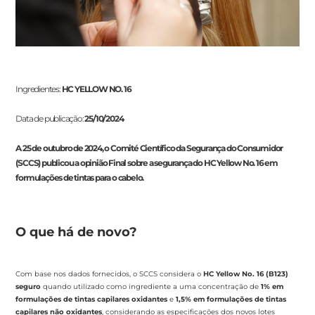
Ingredientes:
HC YELLOW NO. 16
Data de publicação:
25/10/2024
A 25 de outubro de 2024, o Comité Científico da Segurança do Consumidor
(SCCS) publicou a opinião Final sobre a segurança do HC Yellow No. 16 em
formulações de tintas para o cabelo.
O que há de novo?
Com base nos dados fornecidos, o SCCS considera o
HC Yellow No. 16 (B123)
seguro
quando utilizado como ingrediente a uma concentração de
1% em
formulações de tintas capilares oxidantes
e
1,5% em formulações de tintas
capilares não oxidantes
, considerando as especificações dos novos lotes