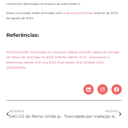
comerciais detalhadas no arquivo da submissão II.
Estas conclusões estão alinhadas com a
opinião preliminar
anterior do SCCS
de agosto de 2024.
Referências:
SCCS (Scientific Committee on Consumer Safety), scientific advice on hair dye
HC Yellow No. 16 (Colipa No B123) (CAS No. 1184721-10-5) – Submission II,
preliminary version of 31 July 2024, final version of 25 October 2024,
SCCS/1670/24
ANTERIOR
PRÓXIMO
SAG-CS do Reino Unido publica Opinião sobre o uso de Benzofenona-3
Toxicidade por inalação do Óleo de Vetiver Acetilado em produtos cosméticos em spray – Submissão IV