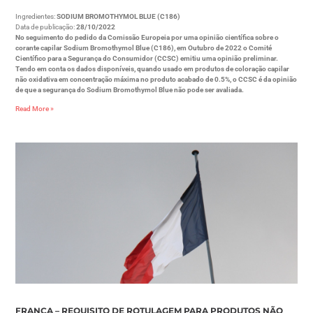
Ingredientes:
SODIUM BROMOTHYMOL BLUE (C186)
Data de publicação:
28/10/2022
No seguimento do pedido da Comissão Europeia por uma opinião científica sobre o
corante capilar Sodium Bromothymol Blue (C186), em Outubro de 2022 o Comité
Científico para a Segurança do Consumidor (CCSC) emitiu uma opinião preliminar.
Tendo em conta os dados disponíveis, quando usado em produtos de coloração capilar
não oxidativa em concentração máxima no produto acabado de 0.5%, o CCSC é da opinião
de que a segurança do Sodium Bromothymol Blue não pode ser avaliada.
Read More »
FRANÇA – REQUISITO DE ROTULAGEM PARA PRODUTOS NÃO