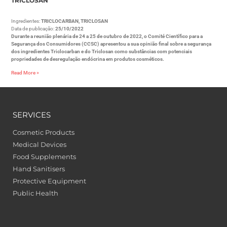
TRICLOSAN
Ingredientes:
TRICLOCARBAN, TRICLOSAN
Data de publicação:
25/10/2022
Durante a reunião plenária de 24 a 25 de outubro de 2022, o Comité Científico para a
Segurança dos Consumidores (CCSC) apresentou a sua opinião final sobre a segurança
dos ingredientes Triclocarban e do Triclosan como substâncias com potenciais
propriedades de desregulação endócrina em produtos cosméticos.
Read More »
SERVICES
Cosmetic Products
Medical Devices
Food Supplements
Hand Sanitisers
Protective Equipment
Public Health