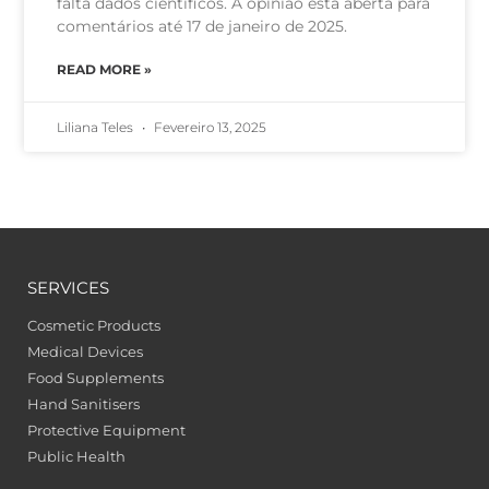
falta dados científicos. A opinião está aberta para
comentários até 17 de janeiro de 2025.
READ MORE »
Liliana Teles
Fevereiro 13, 2025
SERVICES
Cosmetic Products
Medical Devices
Food Supplements
Hand Sanitisers
Protective Equipment
Public Health