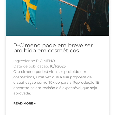
P-Cimeno pode em breve ser
proibido em cosméticos
Ingrediente:
P-CIMENO
Data de publicação:
10/1/2025
O p-cimeno poderá vir a ser proibido em
cosméticos, uma vez que a sua proposta de
classificação como Tóxico para a Reprodução 1B
encontra-se em revisão e é expectável que seja
aprovada.
READ MORE »