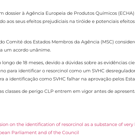
m dossier à Agência Europeia de Produtos Químicos (ECHA) 
 aos seus efeitos prejudiciais na tiróide e potenciais efei
o Comité dos Estados Membros da Agência (MSC) considerou 
 a um acordo unânime.
 longo de 18 meses, devido a dúvidas sobre as evidências cie
ano para identificar o resorcinol como um SVHC desregulad
ara a identificação como SVHC falhar na aprovação pelos 
s classes de perigo CLP entrem em vigor antes de apresentar
on the identification of resorcinol as a substance of very hi
opean Parliament and of the Council