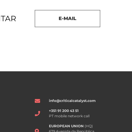
NTAR
E-MAIL
info@criticalcatalyst.com
+351 91 200 43 51
PT mobile network call
EUROPEAN UNION
(HQ)
679 Avenida da República