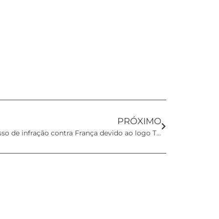
PRÓXIMO
Comissão Europeia inicia processo de infração contra França devido ao logo Triman