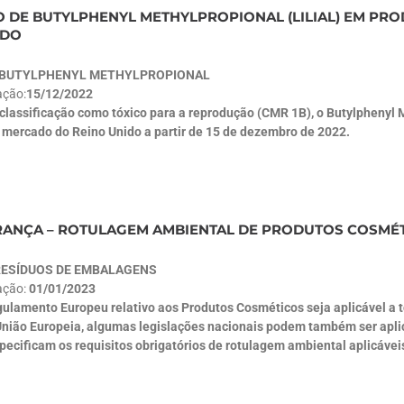
O DE BUTYLPHENYL METHYLPROPIONAL (LILIAL) EM PR
IDO
BUTYLPHENYL METHYLPROPIONAL
ação:
15/12/2022
 classificação como tóxico para a reprodução (CMR 1B), o Butylphenyl
 mercado do Reino Unido a partir de 15 de dezembro de 2022.
 FRANÇA – ROTULAGEM AMBIENTAL DE PRODUTOS COSMÉ
RESÍDUOS DE EMBALAGENS
ação:
01/01/2023
ulamento Europeu relativo aos Produtos Cosméticos seja aplicável a t
nião Europeia, algumas legislações nacionais podem também ser aplicá
ecificam os requisitos obrigatórios de rotulagem ambiental aplicáveis