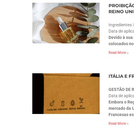
PROIBIÇÃ
REINO UN
Ingredientes:
Data de aplic
Devido à sua
colocados no
Read More »
ITÁLIA E
GESTÃO DE 
Data de aplic
Embora o Reg
mercado da U
Francesas esp
Read More »