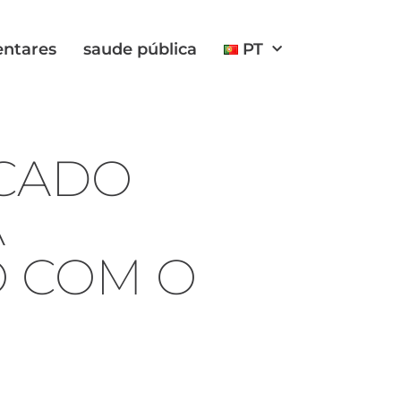
entares
saude pública
PT
ICADO
A
 COM O