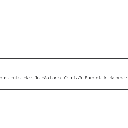
França recorre da decisão do Tribunal Europeu que anula a classificação harmonizada do dióxido de titânio como carcinogénico