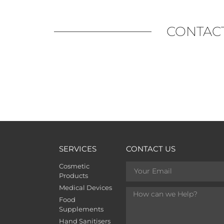
CONTAC
SERVICES
CONTACT US
Cosmetic
Products
Medical Devices
Food
Supplements
Hand Sanitisers