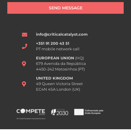
SEND MESSAGE
info@criticalcatalyst.com
+351 91 200 43 51
PT mobile network call
EUROPEAN UNION
(HQ)
679 Avenida da República
4450-242 Matosinhos (PT)
UNITED KINGDOM
49 Queen Victoria Street
EC4N 4SA London (UK)