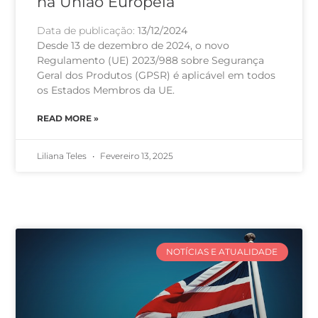
na União Europeia
Data de publicação:
13/12/2024
Desde 13 de dezembro de 2024, o novo
Regulamento (UE) 2023/988 sobre Segurança
Geral dos Produtos (GPSR) é aplicável em todos
os Estados Membros da UE.
READ MORE »
Liliana Teles
Fevereiro 13, 2025
NOTÍCIAS E ATUALIDADE