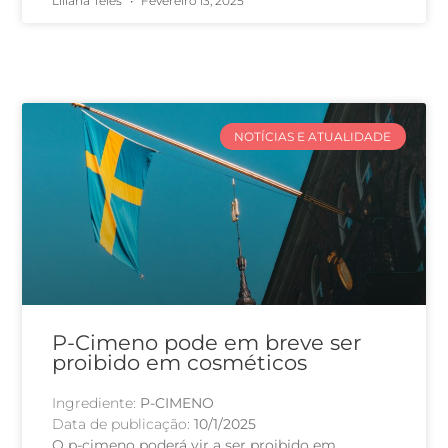
Liliana Teles
Fevereiro 13, 2025
NOTÍCIAS E ATUALIDADE
P-Cimeno pode em breve ser
proibido em cosméticos
Ingrediente:
P-CIMENO
Data de publicação:
10/1/2025
O p-cimeno poderá vir a ser proibido em