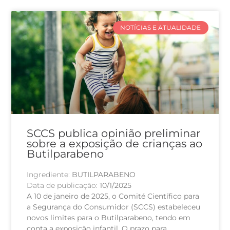
NOTÍCIAS E ATUALIDADE
SCCS publica opinião preliminar
sobre a exposição de crianças ao
Butilparabeno
Ingrediente:
BUTILPARABENO
Data de publicação:
10/1/2025
A 10 de janeiro de 2025, o Comité Científico para
a Segurança do Consumidor (SCCS) estabeleceu
novos limites para o Butilparabeno, tendo em
conta a exposição infantil. O prazo para