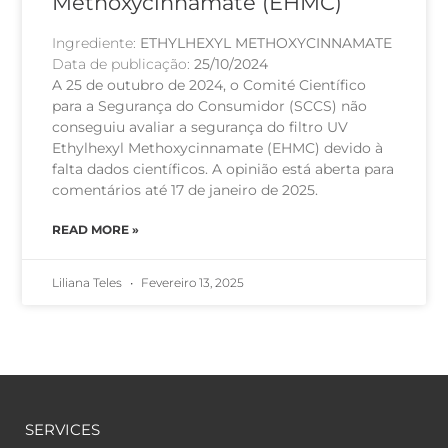
Methoxycinnamate (EHMC)
Ingrediente:
ETHYLHEXYL METHOXYCINNAMATE
Data de publicação:
25/10/2024
A 25 de outubro de 2024, o Comité Científico
para a Segurança do Consumidor (SCCS) não
conseguiu avaliar a segurança do filtro UV
Ethylhexyl Methoxycinnamate (EHMC) devido à
falta dados científicos. A opinião está aberta para
comentários até 17 de janeiro de 2025.
READ MORE »
Liliana Teles
Fevereiro 13, 2025
SERVICES