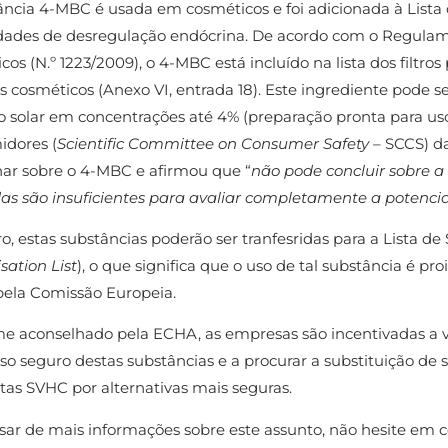
ância 4-MBC é usada em cosméticos e foi adicionada à Lista
dades de desregulação endócrina. De acordo com o Regulam
os (N.º 1223/2009), o 4-MBC está incluído na lista dos filtros
s cosméticos (Anexo VI, entrada 18). Este ingrediente pode 
o solar em concentrações até 4% (preparação pronta para uso
dores (
Scientific Committee on Consumer Safety
– SCCS) d
nar sobre o 4-MBC e afirmou que “
não pode concluir sobre 
das são insuficientes para avaliar completamente a potenci
o, estas substâncias poderão ser tranfesridas para a Lista de
sation List
), o que significa que o uso de tal substância é p
 pela Comissão Europeia.
e aconselhado pela ECHA, as empresas são incentivadas a ver
o seguro destas substâncias e a procurar a substituição de s
tas SVHC por alternativas mais seguras.
isar de mais informações sobre este assunto, não hesite em