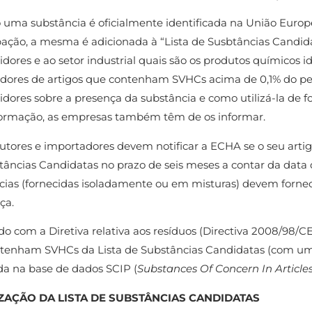
uma substância é oficialmente identificada na União Europe
ação, a mesma é adicionada à “Lista de Susbtâncias Candida
dores e ao setor industrial quais são os produtos químicos 
dores de artigos que contenham SVHCs acima de 0,1% do peso
dores sobre a presença da substância e como utilizá-la de f
formação, as empresas também têm de os informar.
utores e importadores devem notificar a ECHA se o seu artig
âncias Candidatas no prazo de seis meses a contar da data d
cias (fornecidas isoladamente ou em misturas) devem fornec
ça.
o com a Diretiva relativa aos resíduos (Directiva 2008/98/CE,
tenham SVHCs da Lista de Substâncias Candidatas (com uma 
da na base de dados SCIP (
Substances Of Concern In Articles
ZAÇÃO DA LISTA DE SUBSTÂNCIAS CANDIDATAS