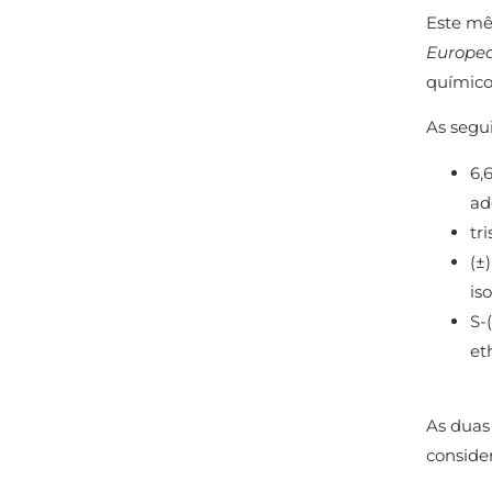
Este mê
Europe
químico
As segui
6,
ad
tr
(±
is
S-
et
As duas
consider