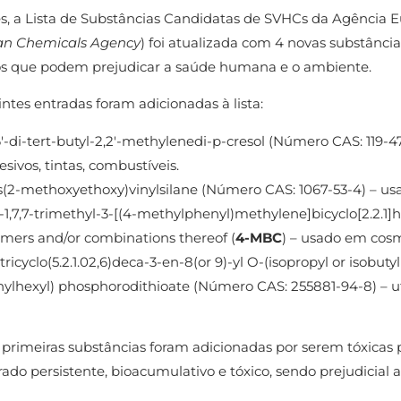
s, a Lista de Substâncias Candidatas de SVHCs da Agência 
an Chemicals Agency
) foi atualizada com 4 novas substânci
s que podem prejudicar a saúde humana e o ambiente.
ntes entradas foram adicionadas à lista:
6′-di-tert-butyl-2,2′-methylenedi-p-cresol (Número CAS: 119-47
esivos, tintas, combustíveis.
is(2-methoxyethoxy)vinylsilane (Número CAS: 1067-53-4) – usa
)-1,7,7-trimethyl-3-[(4-methylphenyl)methylene]bicyclo[2.2.1]
omers and/or combinations thereof (
4-MBC
) – usado em cosm
(tricyclo(5.2.1.02,6)deca-3-en-8(or 9)-yl O-(isopropyl or isobutyl
hylhexyl) phosphorodithioate (Número CAS: 255881-94-8) – uti
 primeiras substâncias foram adicionadas por serem tóxicas 
ado persistente, bioacumulativo e tóxico, sendo prejudicial