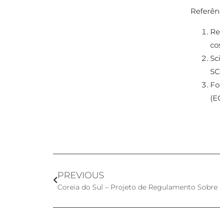
Referênc
Re
co
Sc
SC
Fo
(E
PREVIOUS