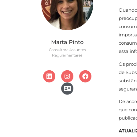
Quando 
preocup
consumi
importa
Marta Pinto
consumi
Consultora Assuntos
essa in
Regulamentares
Os prod
de Subst
substân
seguran
De acord
que con
publica
ATUALI