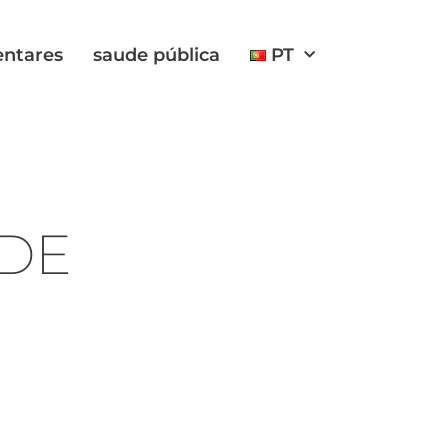
entares
saude pública
PT
 DE