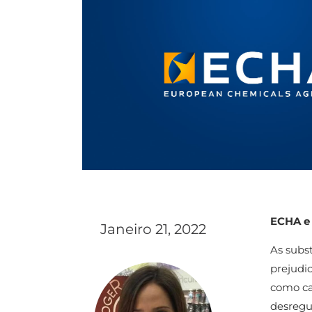
ECHA e
Janeiro 21, 2022
As subs
prejudi
como ca
desregu