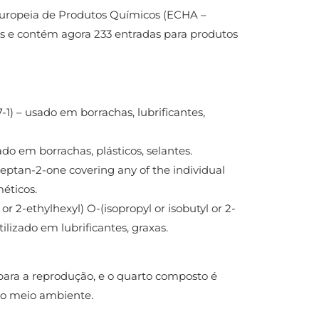
Europeia de Produtos Químicos (ECHA –
as e contém agora 233 entradas para produtos
-1) – usado em borrachas, lubrificantes,
do em borrachas, plásticos, selantes.
heptan-2-one covering any of the individual
éticos.
 or 2-ethylhexyl) O-(isopropyl or isobutyl or 2-
lizado em lubrificantes, graxas.
para a reprodução, e o quarto composto é
 ao meio ambiente.