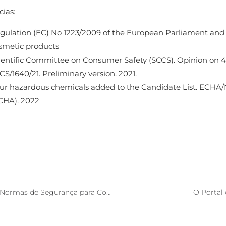
ias:
gulation (EC) No 1223/2009 of the European Parliament and
smetic products
ientific Committee on Consumer Safety (SCCS). Opinion on
CS/1640/21. Preliminary version. 2021.
ur hazardous chemicals added to the Candidate List. ECHA
CHA). 2022
Coreia do Sul – Projeto de Regulamento Sobre Normas de Segurança para Cosméticos
O Portal