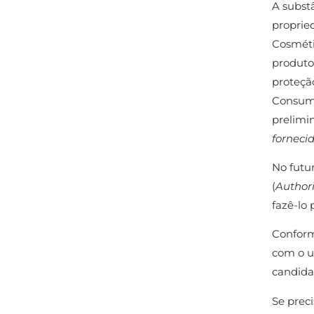
A subst
proprie
Cosmétic
produto
proteçã
Consumi
prelimi
forneci
No futur
(
Authori
fazê-lo
Conform
com o us
candida
Se prec