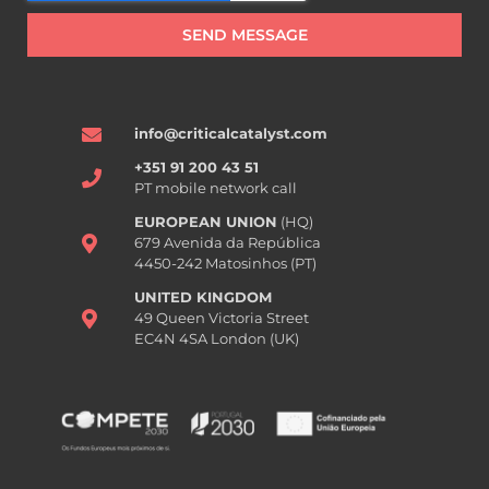
SEND MESSAGE
info@criticalcatalyst.com
+351 91 200 43 51
PT mobile network call
EUROPEAN UNION
(HQ)
679 Avenida da República
4450-242 Matosinhos (PT)
UNITED KINGDOM
49 Queen Victoria Street
EC4N 4SA London (UK)