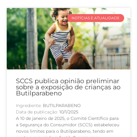
NOTÍCIAS E ATUALIDADE
SCCS publica opinião preliminar
sobre a exposição de crianças ao
Butilparabeno
Ingrediente:
BUTILPARABENO
Data de publicação:
10/1/2025
A 10 de janeiro de 2025, o Comité Científico para
a Segurança do Consumidor (SCCS) estabeleceu
novos limites para o Butilparabeno, tendo em