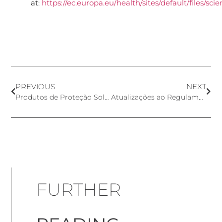
at:
https://ec.europa.eu/health/sites/default/files/s
PREVIOUS
NEXT
Produtos de Proteção Solar e Fator de Proteção Solar (SPF)
Atualizações ao Regulamento dos Produtos Cosméticos da UE – 2021
FURTHER