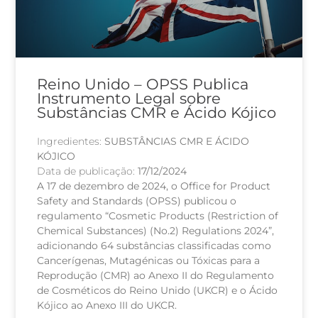
Reino Unido – OPSS Publica
Instrumento Legal sobre
Substâncias CMR e Ácido Kójico
Ingredientes:
SUBSTÂNCIAS CMR E ÁCIDO
KÓJICO
Data de publicação:
17/12/2024
A 17 de dezembro de 2024, o Office for Product
Safety and Standards (OPSS) publicou o
regulamento “Cosmetic Products (Restriction of
Chemical Substances) (No.2) Regulations 2024”,
adicionando 64 substâncias classificadas como
Cancerígenas, Mutagénicas ou Tóxicas para a
Reprodução (CMR) ao Anexo II do Regulamento
de Cosméticos do Reino Unido (UKCR) e o Ácido
Kójico ao Anexo III do UKCR.