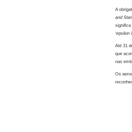
A obriga
and Sta
signific
‘epsilon 
Até 31 d
que acom
nas emb
Os aero
reconhec