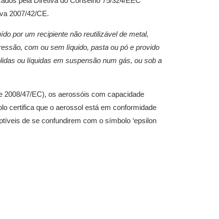
cados pela Diretiva do Conselho 75/324/EEC
tiva 2007/42/CE.
uído por um recipiente não reutilizável de metal,
pressão, com ou sem líquido, pasta ou pó e provido
ólidas ou líquidas em suspensão num gás, ou sob a
 e 2008/47/EC), os aerossóis com capacidade
mbolo certifica que o aerossol está em conformidade
ptíveis de se confundirem com o símbolo ‘epsilon