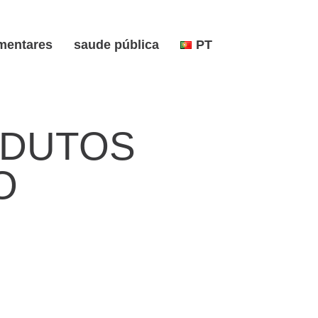
mentares
saude pública
PT
ODUTOS
O