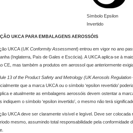
Símbolo Epsilon
Invertido
ÇÃO UKCA PARA EMBALAGENS AEROSSÓIS
ção UKCA (
UK Conformity Assessment
) entrou em vigor no ano pa
anha (Inglaterra, País de Gales e Escócia). A UKCA aplica-se à maio
 CE, mas também a produtos em aerossol que anteriormente exigiam 
le 13 of the Product Safety and Metrology (UK Aerosols Regulation
nicialmente que a marca UKCA ou o símbolo ‘epsilon revertido’ poder
plica e atualmente as embalagens aerossóis devem ostentar a marc
s indiquem o símbolo ‘epsilon invertido’, o mesmo não terá significa
ão UKCA deve ser claramente visível e legível. Deve ser colocada no
iodo mesmo, assumindo total responsabilidade pela conformidade do
e.