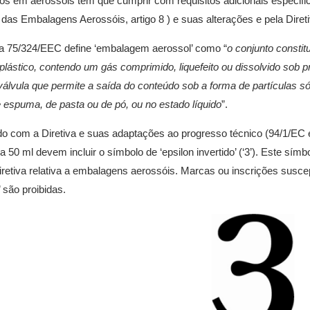
s em aerossóis têm que cumprir com requisitos adicionais especifi
a das Embalagens Aerossóis, artigo 8 ) e suas alterações e pela Dire
va 75/324/EEC define ‘embalagem aerossol’ como “
o conjunto constit
 plástico, contendo um gás comprimido, liquefeito ou dissolvido sob 
álvula que permite a saída do conteúdo sob a forma de partículas s
 espuma, de pasta ou de pó, ou no estado líquido
”.
o com a Diretiva e suas adaptações ao progresso técnico (94/1/EC
 a 50 ml devem incluir o símbolo de ‘epsilon invertido’ (‘3’). Este sí
retiva relativa a embalagens aerossóis. Marcas ou inscrições susce
’ são proibidas.