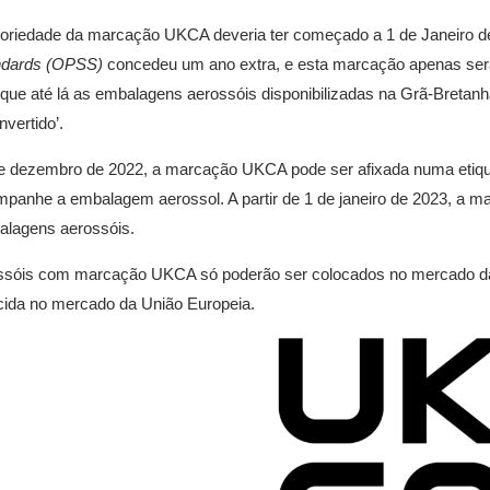
toriedade da marcação UKCA deveria ter começado a 1 de Janeiro de
ndards (OPSS)
concedeu um ano extra, e esta marcação apenas será ob
a que até lá as embalagens aerossóis disponibilizadas na Grã-Bret
invertido’.
e dezembro de 2022, a marcação UKCA pode ser afixada numa etiqu
panhe a embalagem aerossol. A partir de 1 de janeiro de 2023, a m
alagens aerossóis.
ssóis com marcação UKCA só poderão ser colocados no mercado da
ida no mercado da União Europeia.