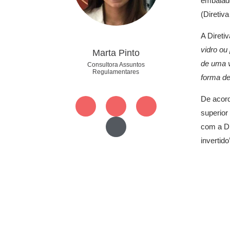
embalado
(Diretiv
A Direti
vidro ou
Marta Pinto
de uma v
Consultora Assuntos
Regulamentares
forma de
De acord
superior
com a Di
invertido