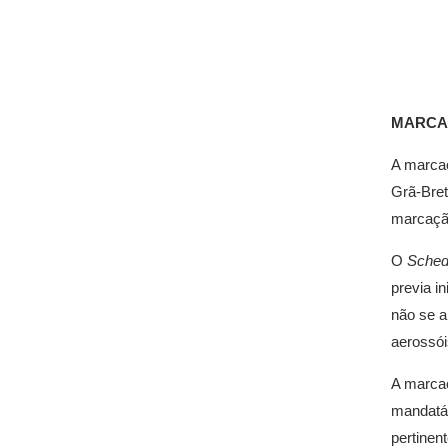
MARCA
A marca
Grã-Bret
marcação
O
Schedu
previa i
não se a
aerossói
A marcaç
mandatár
pertinent