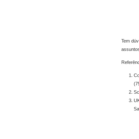
Tem dúvi
assuntos
Referênc
Co
(7
Sc
UK
Sa