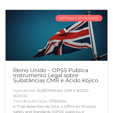
NOTÍCIAS E ATUALIDADE
Reino Unido – OPSS Publica
Instrumento Legal sobre
Substâncias CMR e Ácido Kójico
Ingredientes:
SUBSTÂNCIAS CMR E ÁCIDO
KÓJICO
Data de publicação:
17/12/2024
A 17 de dezembro de 2024, o Office for Product
Safety and Standards (OPSS) publicou o