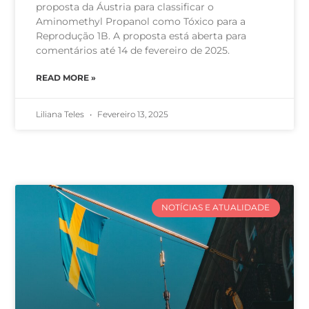
proposta da Áustria para classificar o
Aminomethyl Propanol como Tóxico para a
Reprodução 1B. A proposta está aberta para
comentários até 14 de fevereiro de 2025.
READ MORE »
Liliana Teles
Fevereiro 13, 2025
NOTÍCIAS E ATUALIDADE