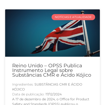
NOTÍCIAS E ATUALIDADE
Reino Unido – OPSS Publica
Instrumento Legal sobre
Substâncias CMR e Ácido Kójico
Ingredientes:
SUBSTÂNCIAS CMR E ÁCIDO
KÓJICO
Data de publicação:
17/12/2024
A 17 de dezembro de 2024, o Office for Product
Safety and Standards (OPSS) publicou o