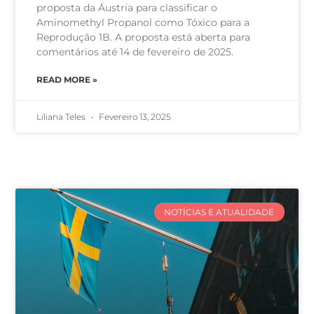
proposta da Áustria para classificar o
Aminomethyl Propanol como Tóxico para a
Reprodução 1B. A proposta está aberta para
comentários até 14 de fevereiro de 2025.
READ MORE »
Liliana Teles
Fevereiro 13, 2025
NOTÍCIAS E ATUALIDADE