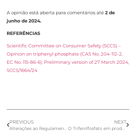
A opinião está aberta para comentários até
2 de
junho de 2024.
REFERÊNCIAS
Scientific Committee on Consumer Safety (SCCS) –
Opinion on triphenyl phosphate (CAS No. 204-112-2,
EC No. 115-86-6). Preliminary version of 27 March 2024,
SCCS/1664/24
PREVIOUS
NEXT
Alterações ao Regulamento Europeu de Produtos Cosméticos – Novas restrições
O Trifenilfosfato em produtos cosméticos é seguro? Surgem preocupações.