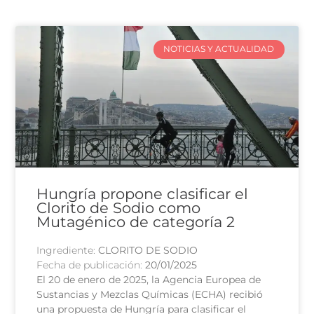
NOTICIAS Y ACTUALIDAD
Hungría propone clasificar el
Clorito de Sodio como
Mutagénico de categoría 2
Ingrediente:
CLORITO DE SODIO
Fecha de publicación:
20/01/2025
El 20 de enero de 2025, la Agencia Europea de
Sustancias y Mezclas Químicas (ECHA) recibió
una propuesta de Hungría para clasificar el