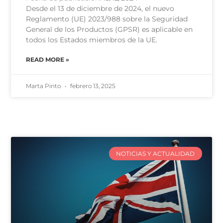
Desde el 13 de diciembre de 2024, el nuevo
Reglamento (UE) 2023/988 sobre la Seguridad
General de los Productos (GPSR) es aplicable en
todos los Estados miembros de la UE.
READ MORE »
Marta Pinto
febrero 13, 2025
NOTICIAS Y ACTUALIDAD