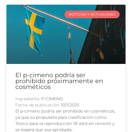
NOTICIAS Y ACTUALIDAD
El p-cimeno podría ser
prohibido próximamente en
cosméticos
Ingrediente:
P-CIMENO
Fecha de publicación:
10/1/2025
El p-cimeno podría ser prohibido en cosméticos,
ya que su propuesta para clasificación como
Tóxico para la reproducción 1B está en revisión y
se espera que sea aprobada.