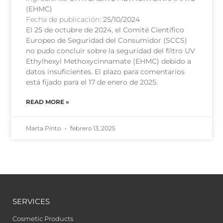
(EHMC)
Fecha de publicación:
25/10/2024
El 25 de octubre de 2024, el Comité Científico
Europeo de Seguridad del Consumidor (SCCS)
no pudo concluir sobre la seguridad del filtro UV
Ethylhexyl Methoxycinnamate (EHMC) debido a
datos insuficientes. El plazo para comentarios
está fijado para el 17 de enero de 2025.
READ MORE »
Marta Pinto
febrero 13, 2025
SERVICES
Cosmetic Products