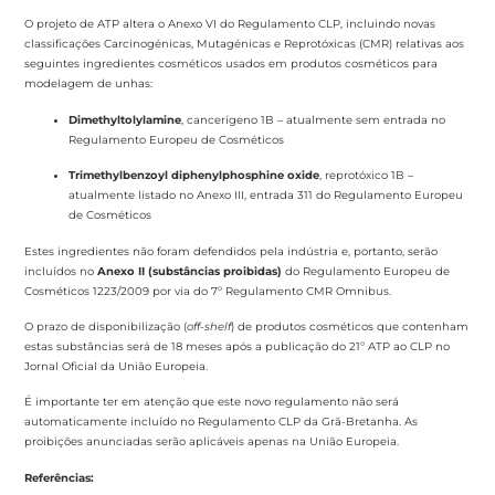
O projeto de ATP altera o Anexo VI do Regulamento CLP, incluindo novas
classificações Carcinogénicas, Mutagénicas e Reprotóxicas (CMR) relativas aos
seguintes ingredientes cosméticos usados em produtos cosméticos para
modelagem de unhas:
Dimethyltolylamine
, cancerígeno 1B – atualmente sem entrada no
Regulamento Europeu de Cosméticos
Trimethylbenzoyl diphenylphosphine oxide
, reprotóxico 1B –
atualmente listado no Anexo III, entrada 311 do Regulamento Europeu
de Cosméticos
Estes ingredientes não foram defendidos pela indústria e, portanto, serão
incluídos no
Anexo II (substâncias proibidas)
do Regulamento Europeu de
Cosméticos 1223/2009 por via do 7º Regulamento CMR Omnibus.
O prazo de disponibilização (
off-shelf
) de produtos cosméticos que contenham
estas substâncias será de 18 meses após a publicação do 21º ATP ao CLP no
Jornal Oficial da União Europeia.
É importante ter em atenção que este novo regulamento não será
automaticamente incluído no Regulamento CLP da Grã-Bretanha. As
proibições anunciadas serão aplicáveis apenas na União Europeia.
Referências: