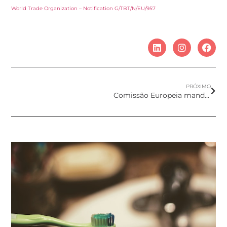
World Trade Organization – Notification G/TBT/N/EU/957
PRÓXIMO
Comissão Europeia mandata SCCS para opinião científica sobre Hexyl Salicylate