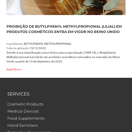
PROIBIÇÃO DE BUTYLPHENYL METHYLPROPIONAL (LILIAL) EM
PRODUTOS COSMÉTICOS ENTRA EM VIGOR NO REINO UNIDO
Ingredientes:
BUTYLPHENYL METHYLPROPIONAL
Data de aplicação:
15/12/2022
Devido à sua classificação como tóxico para a reprodução (CMR 1B), o Butylphenyl
Methylpropional é proibido em produtos cosméticos colocados no mercado do Reino
Unido a partir de 15 de dezembro de 2022.
Read More »
SERVICES
Cosmetic Products
Medical Devices
Food Supplements
Hand Sanitisers