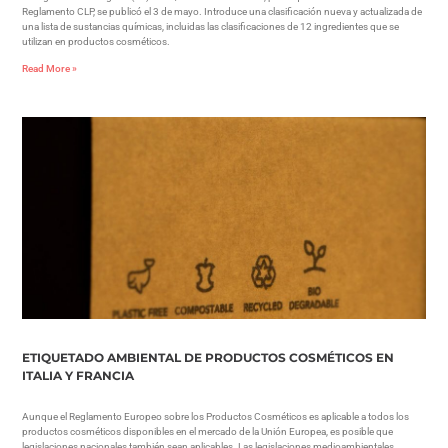
Reglamento CLP, se publicó el 3 de mayo. Introduce una clasificación nueva y actualizada de
una lista de sustancias químicas, incluidas las clasificaciones de 12 ingredientes que se
utilizan en productos cosméticos.
Read More »
ETIQUETADO AMBIENTAL DE PRODUCTOS COSMÉTICOS EN
ITALIA Y FRANCIA
Aunque el Reglamento Europeo sobre los Productos Cosméticos es aplicable a todos los
productos cosméticos disponibles en el mercado de la Unión Europea, es posible que
legislaciones nacionales también sean aplicables. Las legislaciones medioambientales