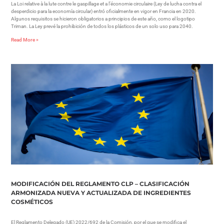
La Loi relative à la lute contre le gaspillage et a l’économie circulaire (Ley de lucha contra el
desperdicio para la economía circular) entró oficialmente en vigor en Francia en 2020.
Algunos requisitos se hicieron obligatorios a principios de este año, como el logotipo
Triman. La Ley prevé la prohibición de todos los plásticos de un solo uso para 2040.
Read More »
MODIFICACIÓN DEL REGLAMENTO CLP – CLASIFICACIÓN
ARMONIZADA NUEVA Y ACTUALIZADA DE INGREDIENTES
COSMÉTICOS
El Reglamento Delegado (UE) 2022/692 de la Comisión, por el que se modifica el