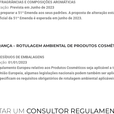
FRAGRÂNCIAS E COMPOSIÇÕES AROMÁTICAS
icação:
Prevista em Junho de 2023
 preparar a 51ª Emenda aos seus padrões. A proposta de alteração está
oficial da 51ª Emenda é esperada em junho de 2023.
 FRANÇA – ROTULAGEM AMBIENTAL DE PRODUTOS COSMÉ
RESÍDUOS DE EMBALAGENS
ação:
01/01/2023
ulamento Europeu relativo aos Produtos Cosméticos seja aplicável a t
nião Europeia, algumas legislações nacionais podem também ser aplicá
ecificam os requisitos obrigatórios de rotulagem ambiental aplicáveis
TAR UM
CONSULTOR REGULAME