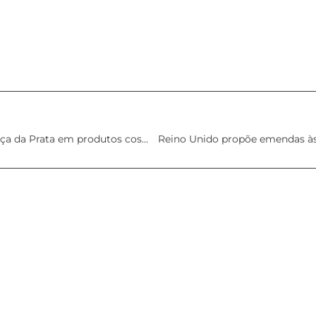
Opinião Final do SCCS relativamente à segurança da Prata em produtos cosméticos