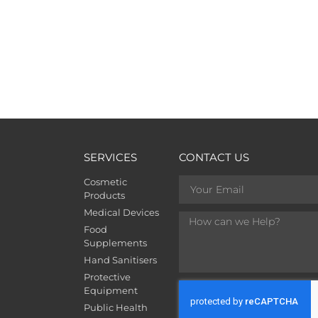
SERVICES
CONTACT US
Cosmetic
Products
Medical Devices
Food
Supplements
Hand Sanitisers
Protective
Equipment
Public Health