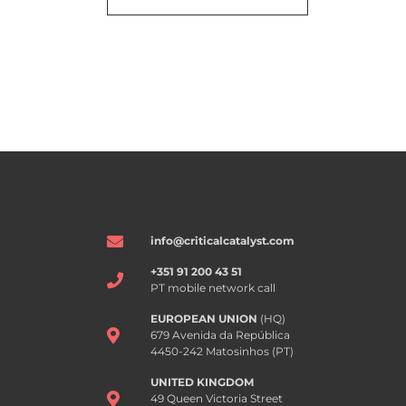
info@criticalcatalyst.com
+351 91 200 43 51
PT mobile network call
EUROPEAN UNION
(HQ)
679 Avenida da República
4450-242 Matosinhos (PT)
UNITED KINGDOM
49 Queen Victoria Street