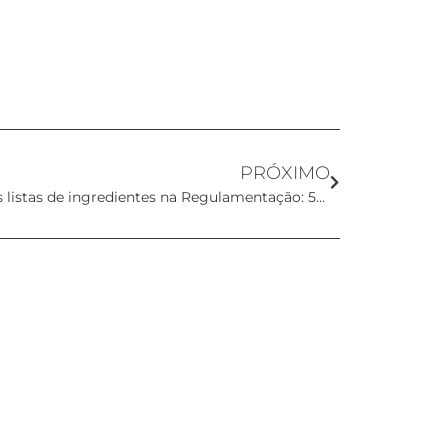
PRÓXIMO
Reino Unido propõe emendas às listas de ingredientes na Regulamentação: 52 Ingredientes Proibidos e 1 Ingrediente Restrito Adicionados