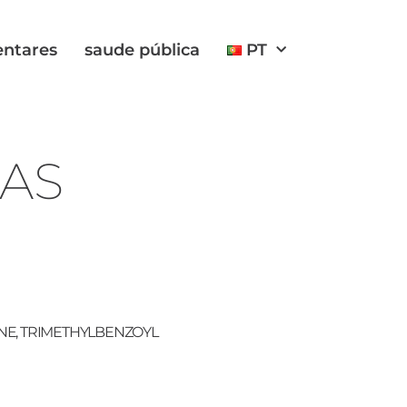
entares
saude pública
PT
DAS
INE, TRIMETHYLBENZOYL