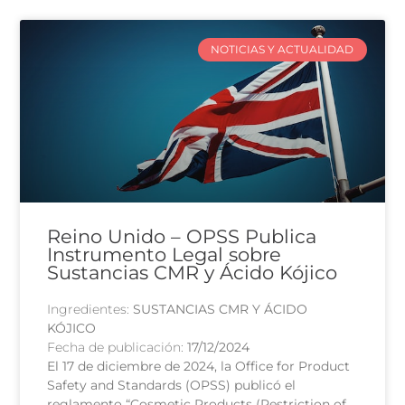
NOTICIAS Y ACTUALIDAD
Reino Unido – OPSS Publica
Instrumento Legal sobre
Sustancias CMR y Ácido Kójico
Ingredientes:
SUSTANCIAS CMR Y ÁCIDO
KÓJICO
Fecha de publicación:
17/12/2024
El 17 de diciembre de 2024, la Office for Product
Safety and Standards (OPSS) publicó el
reglamento “Cosmetic Products (Restriction of