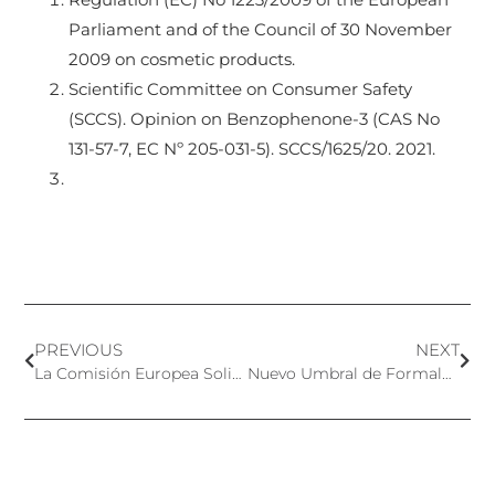
Parliament and of the Council of 30 November
2009 on cosmetic products.
Scientific Committee on Consumer Safety
(SCCS). Opinion on Benzophenone-3 (CAS No
131-57-7, EC Nº 205-031-5). SCCS/1625/20. 2021.
PREVIOUS
NEXT
La Comisión Europea Solicita Datos sobre Ingredientes con Posibles Propiedades de Alteración Endocrina
Nuevo Umbral de Formaldehído en Productos Cosméticos