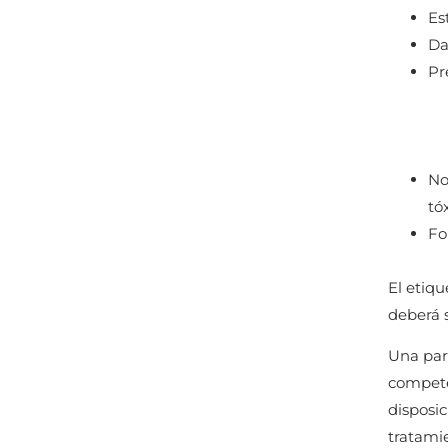
Es
Da
Pr
No
tó
Fo
El etiq
deberá 
Una par
competen
disposic
tratami