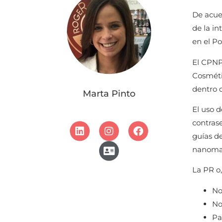
De acue
de la i
en el Po
El CPNP
Cosmétic
dentro d
Marta Pinto
El uso d
contrase
guías d
nanomat
La PR o,
No
No
Pa