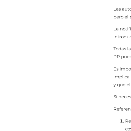
Las auto
pero el 
La noti
introdu
Todas la
PR puede
Es impo
implica
y que el
Si nece
Referenc
Re
co