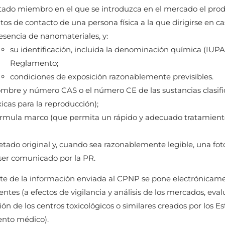
tado miembro en el que se introduzca en el mercado el prod
tos de contacto de una persona física a la que dirigirse en c
esencia de nanomateriales, y:
su identificación, incluida la denominación química (IUPAC
Reglamento;
condiciones de exposición razonablemente previsibles.
mbre y número CAS o el número CE de las sustancias clasi
xicas para la reproducción);
rmula marco (que permita un rápido y adecuado tratamiento 
uetado original y, cuando sea razonablemente legible, una fo
ser comunicado por la PR.
te de la información enviada al CPNP se pone electrónicamen
tes (a efectos de vigilancia y análisis de los mercados, eva
ión de los centros toxicológicos o similares creados por los 
ento médico).