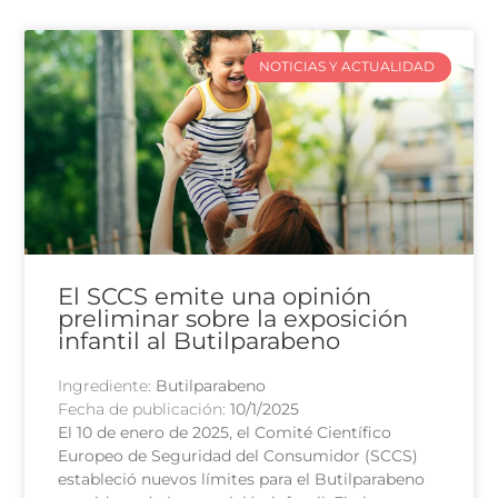
NOTICIAS Y ACTUALIDAD
El SCCS emite una opinión
preliminar sobre la exposición
infantil al Butilparabeno
Ingrediente:
Butilparabeno
Fecha de publicación:
10/1/2025
El 10 de enero de 2025, el Comité Científico
Europeo de Seguridad del Consumidor (SCCS)
estableció nuevos límites para el Butilparabeno