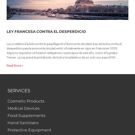
LEY FRANCESA CONTRA EL DESPERDICIO
La Loi relative à la lute contre le gaspillage et a l’économie circulaire (Ley de lucha contra el
desperdicio para la economía circular) entró oficialmente en vigor en Francia en 2020.
Algunos requisitos se hicieron obligatorios a principios de este año, como el logotipo
Triman. La Ley prevé la prohibición de todos los plásticos de un solo uso para 2040.
Read More »
SERVICES
Cosmetic Products
Medical Devices
Food Supplements
Hand Sanitisers
Protective Equipment