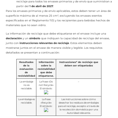
reciclaje para todos los envases primarios y de envío que suministran a
partir del
1 de abril de 2027
.
Para los envases primarios y de envío aplicables, estos deben tener un área de
superficie máxima de al menos 25 cm², excluyendo los envases exentos
especificados en el Reglamento 11(1) y los recipientes para bebidas hechos de
materiales que no sean vidrio.
La información de reciclaje que debe etiquetarse en el envase incluye una
declaración
y un
símbolo
que indiquen la capacidad de reciclaje del envase,
junto con
instrucciones relevantes de reciclaje
. Estos elementos deben
mostrarse juntos en el envase de manera visible y legible. Los requisitos
detallados se presentan a continuación:
Resultados
Información
Instrucciones* de reciclaje que
de la
sobre la
deben ser etiquetadas
evaluación
reciclabilidad
de
que debe
reciclabilidad
etiquetarse.
La embalaje
La frase «Do
–
no es
not Recycle»
reciclable.
El símbolo:
La embalaje es
La frase
Las instrucciones sobre cómo
reciclable.
«Recycle»
desechar los residuos de embalajes
El símbolo:
para el reciclaje, excepto a través de
la recolección doméstica por una
Autoridad relevante.