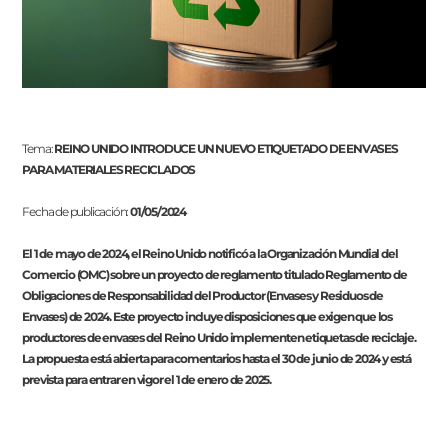
Tema:
REINO UNIDO INTRODUCE UN NUEVO ETIQUETADO DE ENVASES
PARA MATERIALES RECICLADOS
Fecha de publicación:
01/05/2024
El 1 de mayo de 2024, el Reino Unido notificó a la Organización Mundial del
Comercio (OMC) sobre un proyecto de reglamento titulado Reglamento de
Obligaciones de Responsabilidad del Productor (Envases y Residuos de
Envases) de 2024. Este proyecto incluye disposiciones que exigen que los
productores de envases del Reino Unido implementen etiquetas de reciclaje.
La propuesta está abierta para comentarios hasta el 30 de junio de 2024 y está
prevista para entrar en vigor el 1 de enero de 2025.