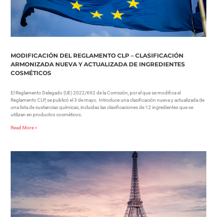
MODIFICACIÓN DEL REGLAMENTO CLP – CLASIFICACIÓN
ARMONIZADA NUEVA Y ACTUALIZADA DE INGREDIENTES
COSMÉTICOS
El Reglamento Delegado (UE) 2022/692 de la Comisión, por el que se modifica el
Reglamento CLP, se publicó el 3 de mayo. Introduce una clasificación nueva y actualizada de
una lista de sustancias químicas, incluidas las clasificaciones de 12 ingredientes que se
utilizan en productos cosméticos.
Read More »