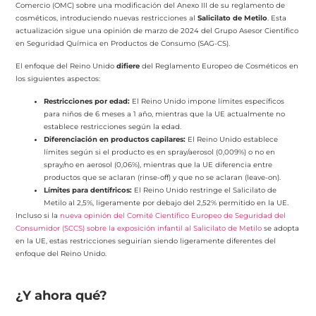
Comercio (OMC) sobre una modificación del Anexo III de su reglamento de
cosméticos, introduciendo nuevas restricciones al
Salicilato de Metilo
. Esta
actualización sigue una opinión de marzo de 2024 del Grupo Asesor Científico
en Seguridad Química en Productos de Consumo (SAG-CS).
El enfoque del Reino Unido
difiere
del Reglamento Europeo de Cosméticos en
los siguientes aspectos:
Restricciones por edad:
El Reino Unido impone límites específicos
para niños de 6 meses a 1 año, mientras que la UE actualmente no
establece restricciones según la edad.
Diferenciación en productos capilares:
El Reino Unido establece
límites según si el producto es en spray/aerosol (0,009%) o no en
spray/no en aerosol (0,06%), mientras que la UE diferencia entre
productos que se aclaran (rinse-off) y que no se aclaran (leave-on).
Límites para dentífricos:
El Reino Unido restringe el Salicilato de
Metilo al 2,5%, ligeramente por debajo del 2,52% permitido en la UE.
Incluso si la
nueva opinión del Comité Científico Europeo de Seguridad del
Consumidor (SCCS) sobre la exposición infantil al Salicilato de Metilo
se adopta
en la UE, estas restricciones seguirían siendo ligeramente diferentes del
enfoque del Reino Unido.
¿Y ahora qué?