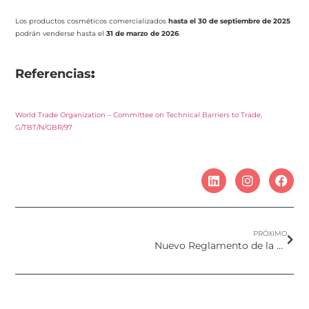
Los productos cosméticos comercializados
hasta el 30 de septiembre de 2025
podrán venderse hasta el
31 de marzo de 2026
.
Referencias
:
World Trade Organization – Committee on Technical Barriers to Trade,
G/TBT/N/GBR/97
PRÓXIMO
Nuevo Reglamento de la UE 2025/40 sobre los Envases y Residuos de Envases