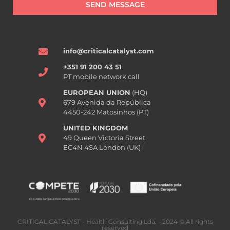
SEND MESSAGE
info@criticalcatalyst.com
+351 91 200 43 51
PT mobile network call
EUROPEAN UNION
(HQ)
679 Avenida da República
4450-242 Matosinhos (PT)
UNITED KINGDOM
49 Queen Victoria Street
EC4N 4SA London (UK)
CRITICAL CATALYST - Health Consulting Lda. - 2024 © All rights
reserved