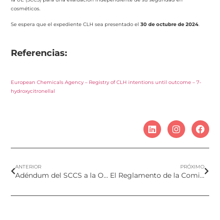
cosméticos.
Se espera que el expediente CLH sea presentado el
30 de octubre de 2024
.
Referencias:
European Chemicals Agency – Registry of CLH intentions until outcome – 7-
hydroxycitronellal
ANTERIOR
PRÓXIMO
Adéndum del SCCS a la Opinión Científica sobre el Hexil Salicilato – Exposición en niños de 0 a 3 años
El Reglamento de la Comisión (UE) 2024/2462 prohíbe el PFHxA, sus sales y las sustancias relacionadas con el PFHxA