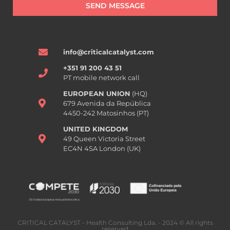
SEND MESSAGE
info@criticalcatalyst.com
+351 91 200 43 51
PT mobile network call
EUROPEAN UNION
(HQ)
679 Avenida da República
4450-242 Matosinhos (PT)
UNITED KINGDOM
49 Queen Victoria Street
EC4N 4SA London (UK)
CRITICAL CATALYST - Health Consulting Lda. - 2024 © All rights
reserved