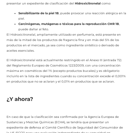
presentar un expediente de clasificación del
Hidroxicitronelal
como:
Sensibilizante de la piel 1B
, puede provocar una reacción alérgica en la
piel.
Carcinógenas, mutágenas o tóxicas para la reproducción CMR 1B
,
puede dañar al feto.
El Hidroxicitronelal, ampliamente utilizado en perfumería, está presente en
más de la mitad de los productos de fragancia fina y en más del 5% de los
productos en el mercado, ya sea como ingrediente sintético o derivado de
aceites esenciales.
El Hidroxicitronelal está actualmente restringido en el Anexo III (entrada 72)
del Reglamento Europeo de Cosméticos 1223/2009, con una concentración
máxima en cosméticos del 1% (excepto productos bucales) y es obligatorio
incluirlo en la lista de ingredientes cuando su concentración excede el 0,001%
en productos que no se aclaran y el 0,01% en productos que se aclaran.
¿Y ahora?
En caso de que la clasificación sea confirmada por la Agencia Europea de
Sustancias y Mezclas Químicas (ECHA), se tendría que presentar un
expediente de defensa al Comité Científico de Seguridad del Consumidor de
la UE (SCCS) para una evaluación independiente de su seguridad en